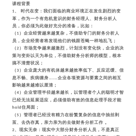
课程背景
、 时代在变：我们面临的商业环境正在发生剧烈的变
1
革，作为一个有危机意识的财务经理人、财务分析人
员，你必须为此做好充分的准备，比如：
（
）企业经营越来越复杂，不借助专门的财务分析人
1
员，企业经营者将发现他们的钱跟苍蝇一样地乱飞；
（
）市场竞争越来越激烈，计划没有变化快，企业的决
2
策与变卦以天为单位，不借助财务分析师的模型，根本
搞不清楚状况；
（
）企业庞大的有机体越来越效率低下、反应迟缓、信
3
息不畅、疾病缠身……企业各项资源与要素之间的相互
影响越来越难以厘清；
（
）企业管理半径越来越长，以管理者个人的聪明才智
4
已经无法延展适应，必须借助有效的信息处理手段才能
住局面；
hold
（
）管理者已经没有精力在纷繁复杂的信息中抽丝剥
5
茧、去伪存真，亲力亲为的去做财务分析工作 。
、现实无奈：现实中大部分财务分析人员，不是真正
2