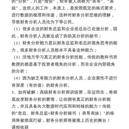
的“分析”，只是“报告”，经常被人戏称为“表哥”、“表
姐”，这些人的工作，本质上，是按照既定的格式要求，
进行数据的梳理和传递，这种对财务分析悲催的理解，
导致财务分析人员沦为下等公民。
（
）很多企业的财务总监和企业老总自己在做分析，因
1
此，财务分析人员被迫成了协助其分析的秘书；
（
）财务分析能力是以财务总监和老总的视角思考的能
2
力，很多财务分析人员根本不具备这种能力；
（
）没地方学习真正的财务分析技能，传统的教科书所
3
教授的都是基于投资者视角的分析，而非企业内部视角
的分析；
（
）因为缺乏有能力的财务分析人员，企业索性不进行
4
有深度（有价值）的财务分析。
、如何破解：高级财务分析师训练营，应运而生，将彻
3
底改变财务分析的窘境，让你拥有真正的财务分析能
力，并且具备向大数据时代应用和转移的能力！传统
的
老总、财务总监
财务分析秘书（ 表哥表妹）
的格
"
+
"
局将被彻底打破，财务分析师将被推上历史的舞台！
课程收获