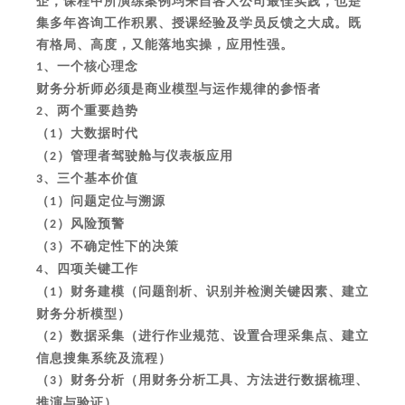
企，课程中所演练案例均来自各大公司最佳实践，也是
集多年咨询工作积累、授课经验及学员反馈之大成。既
有格局、高度，又能落地实操，应用性强。
、一个核心理念
1
财务分析师必须是商业模型与运作规律的参悟者
、两个重要趋势
2
（
）大数据时代
1
（
）管理者驾驶舱与仪表板应用
2
、三个基本价值
3
（
）问题定位与溯源
1
（
）风险预警
2
（
）不确定性下的决策
3
、四项关键工作
4
（
）财务建模（问题剖析、识别并检测关键因素、建立
1
财务分析模型）
（
）数据采集（进行作业规范、设置合理采集点、建立
2
信息搜集系统及流程）
（
）财务分析（用财务分析工具、方法进行数据梳理、
3
推演与验证）