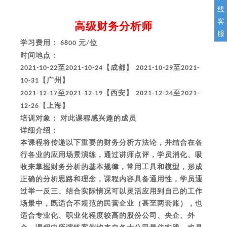
线
客
高级财务分析师
服
学习费用：
元
位
6800
/
时间地点：
至
【成都】
至
2021-10-22
2021-10-24
2021-10-29
2021-
【广州】
10-31
至
【西安】
至
2021-12-17
2021-12-19
2021-12-24
2021-
【上海】
12-26
培训对象：
对此课程感兴趣的成员
详细介绍：
本课程将传递以下重要的财务分析方法论，并结合在各
行各业的应用场景演练，通过讲师点评，学员消化、吸
收来掌握财务分析的基本规律，常用工具和模型，形成
正确的分析思路和理念，课程内容具备通用性，学员通
过举一反三、结合实际情况可以灵活应用到自己的工作
场景中，既适合不规范的民营企业（甚至两套账），也
适合专业化、职业化程度较高的股份公司、央企、外